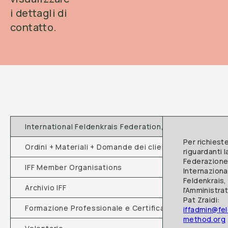
i dettagli di
contatto.
International Feldenkrais Federation, IFF
Per richiest
Ordini + Materiali + Domande dei clienti
riguardanti l
Federazion
IFF Member Organisations
Internaziona
Feldenkrais,
Archivio IFF
l'Amministrat
Pat Zraidi:
Formazione Professionale e Certificazione Feldenkrai
iffadmin@fel
method.org