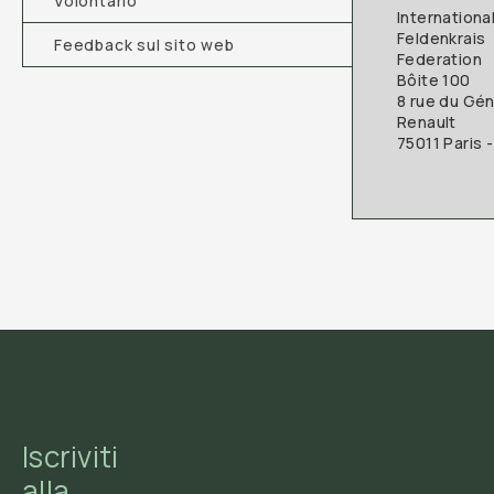
Volontario
Internationa
Feldenkrais
Feedback sul sito web
Federation
Bôite 100
8 rue du Gén
Renault
75011 Paris 
Iscriviti
alla