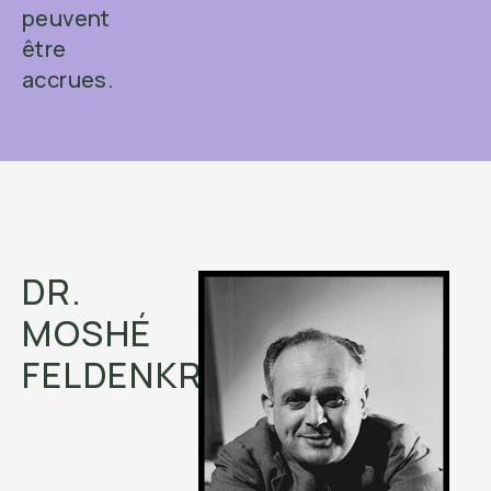
peuvent
être
accrues.
DR.
MOSHÉ
FELDENKRAIS