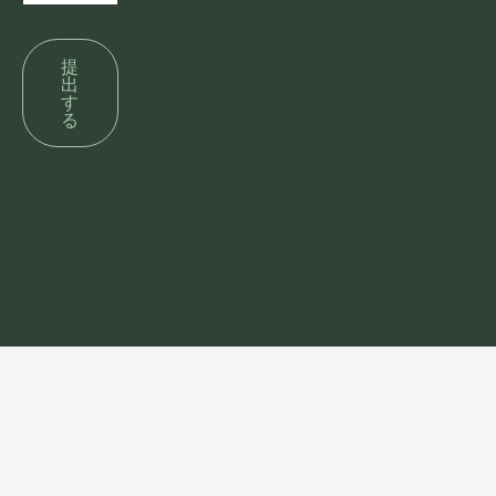
提
出
す
る