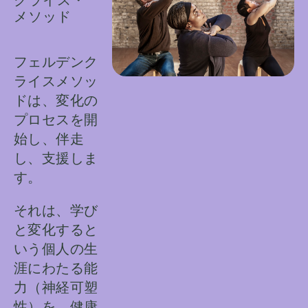
メソッド
フェルデンク
ライスメソッ
ドは、変化の
プロセスを開
始し、伴走
し、支援しま
す。
それは、学び
と変化すると
いう個人の生
涯にわたる能
力（神経可塑
性）を、健康