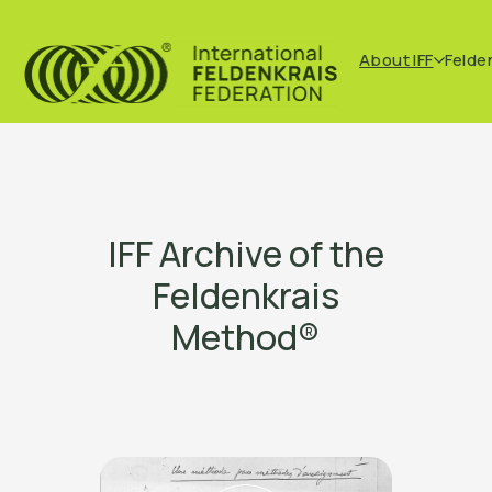
About IFF
Felde
IFF Archive of the
Feldenkrais
Method®