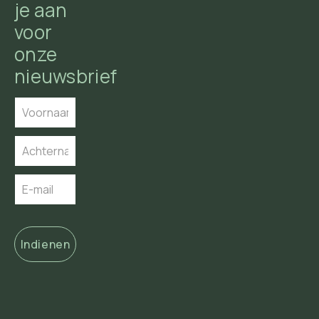
je aan
voor
onze
nieuwsbrief
Indienen