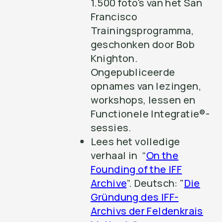
1.500 foto's van het San
Francisco
Trainingsprogramma,
geschonken door Bob
Knighton.
Ongepubliceerde
opnames van lezingen,
workshops, lessen en
Functionele Integratie®-
sessies.
Lees het volledige
verhaal in “
On the
Founding of the IFF
Archive
”. Deutsch: "
Die
Gründung des IFF-
Archivs der Feldenkrais