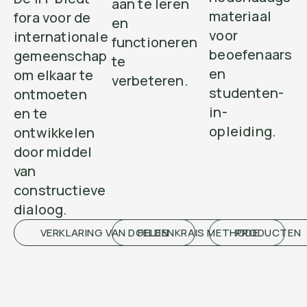
aan te leren
materiaal
fora voor de
en
voor
internationale
functioneren
beoefenaars
gemeenschap
te
en
om elkaar te
verbeteren.
studenten-
ontmoeten
in-
en te
opleiding.
ontwikkelen
door middel
van
constructieve
dialoog.
VERKLARING VAN DOELEN
FELDENKRAIS METHODE
PRODUCTEN