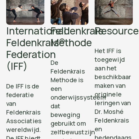
International
Feldenkrais
Resource
Feldenkrais®
Methode
Het IFF is
Federation
toegewijd
De
(IFF)
aan het
Feldenkrais
beschikbaar
Methode is
maken van
De IFF is de
een
originele
federatie
onderwijssysteem
leringen van
van
dat
Dr. Moshé
Feldenkrais
beweging
Feldenkrais
Associaties
gebruikt om
en
wereldwijd.
zelfbewustzijn
hedendaags
De IFF biedt