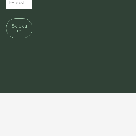
Skicka
in