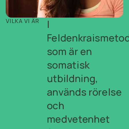
VILKA VI ÄR
I
Feldenkraismeto
som är en
somatisk
utbildning,
används rörelse
och
medvetenhet