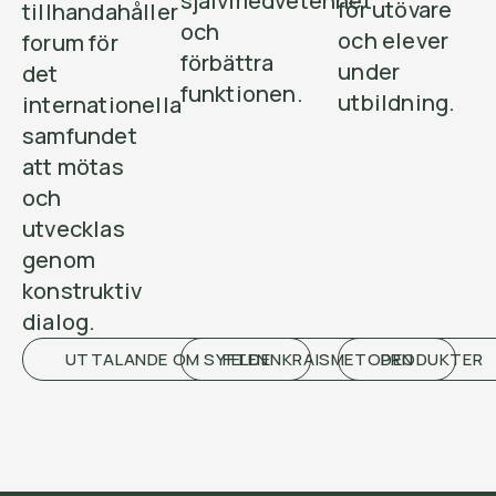
självmedvetenhet
för utövare
tillhandahåller
och
och elever
forum för
förbättra
under
det
funktionen.
utbildning.
internationella
samfundet
att mötas
och
utvecklas
genom
konstruktiv
dialog.
UTTALANDE OM SYFTEN
FELDENKRAISMETODEN
PRODUKTER