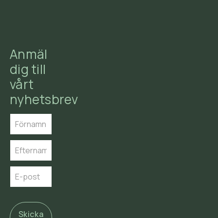
Anmäl
dig till
vårt
nyhetsbrev
Skicka