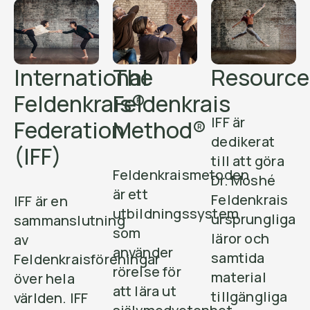
International
The
Resource
Feldenkrais®
Feldenkrais
IFF är
Federation
Method®
dedikerat
(IFF)
till att göra
Feldenkraismetoden
Dr. Moshé
är ett
Feldenkrais
IFF är en
utbildningssystem
ursprungliga
sammanslutning
som
läror och
av
använder
samtida
Feldenkraisföreningar
rörelse för
material
över hela
att lära ut
tillgängliga
världen. IFF