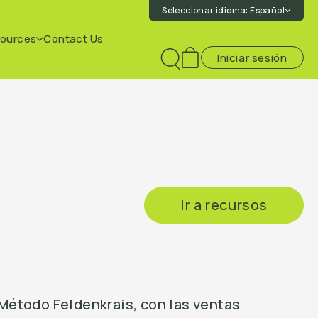
Seleccionar idioma:
Español
ources
Contact Us
Iniciar sesión
Toggle
search
Ir a recursos
l Método Feldenkrais, con las ventas