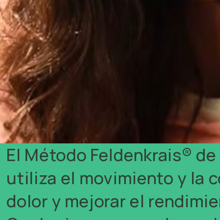
El Método Feldenkrais® d
utiliza el movimiento y la 
dolor y mejorar el rendimie