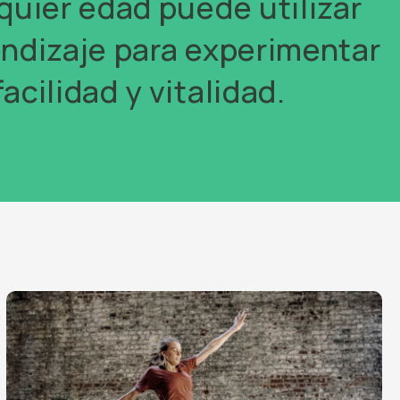
quier edad puede utilizar
ndizaje para experimentar
cilidad y vitalidad.