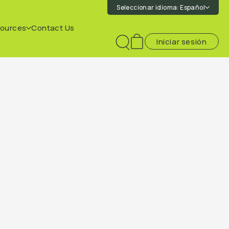
Seleccionar idioma:
Español
ources
Contact Us
Iniciar sesión
Toggle
search